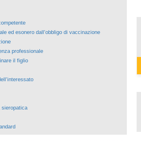
l competente
le ed esonero dall’obbligo di vaccinazione
zione
ienza professionale
are il figlio
ll’interessato
 sieropatica
i
tandard