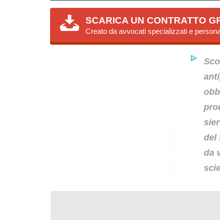
SCARICA UN CONTRATTO G
Creato da avvocati specializzati e persona
Sco
anti
obbl
pro
sier
del
da 
scie