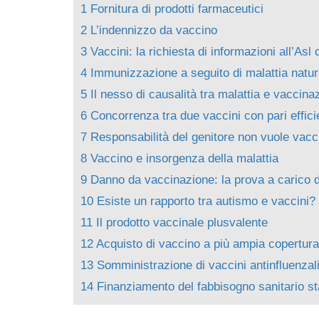
1
Fornitura di prodotti farmaceutici
2
L’indennizzo da vaccino
3
Vaccini: la richiesta di informazioni all’As
4
Immunizzazione a seguito di malattia natura
5
Il nesso di causalità tra malattia e vaccina
6
Concorrenza tra due vaccini con pari effic
7
Responsabilità del genitore non vuole vaccin
8
Vaccino e insorgenza della malattia
9
Danno da vaccinazione: la prova a carico de
10
Esiste un rapporto tra autismo e vaccini?
11
Il prodotto vaccinale plusvalente
12
Acquisto di vaccino a più ampia copertura
13
Somministrazione di vaccini antinfluenzal
14
Finanziamento del fabbisogno sanitario s